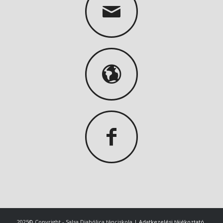
2025© Copyright - Salsa Diabólica tánciskola |
Adatkezelési tájékoztató