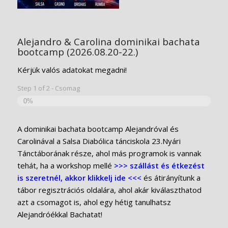
Alejandro & Carolina dominikai bachata
bootcamp (2026.08.20-22.)
Kérjük valós adatokat megadni!
Step
1
of
2
- Csomag
0%
A dominikai bachata bootcamp Alejandróval és
Carolinával a Salsa Diabólica tánciskola 23.Nyári
Tánctáborának része, ahol más programok is vannak
tehát, ha a workshop mellé
>>> szállást és étkezést
is szeretnél, akkor klikkelj ide <<<
és átirányítunk a
tábor regisztrációs oldalára, ahol akár kiválaszthatod
azt a csomagot is, ahol egy hétig tanulhatsz
Alejandróékkal Bachatat!