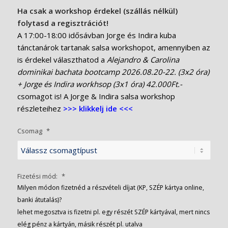
Ha csak a workshop érdekel (szállás nélkül)
folytasd a regisztrációt!
A 17:00-18:00 idősávban Jorge és Indira kuba
tánctanárok tartanak salsa workshopot, amennyiben az
is érdekel választhatod a
Alejandro & Carolina
dominikai bachata bootcamp 2026.08.20-22. (3x2 óra)
+ Jorge és Indira workhsop (3x1 óra) 42.000Ft.-
csomagot is! A Jorge & Indira salsa workshop
részleteihez
>>> klikkelj ide <<<
Csomag
*
Fizetési mód:
*
Milyen módon fizetnéd a részvételi díjat (KP, SZÉP kártya online,
banki átutalás)?
lehet megosztva is fizetni pl. egy részét SZÉP kártyával, mert nincs
elég pénz a kártyán, másik részét pl. utalva