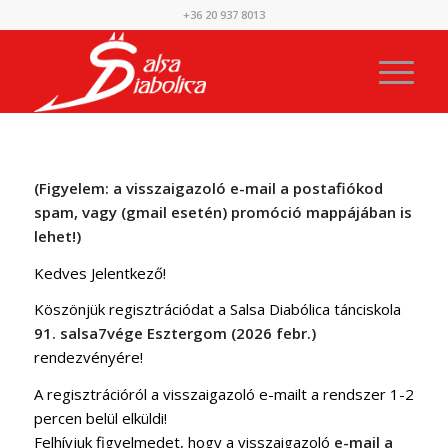
+36 20 937 8013
(Figyelem: a visszaigazoló e-mail a postafiókod
spam, vagy (gmail esetén) promóció mappájában is
lehet!)
Kedves Jelentkező!
Köszönjük regisztrációdat a Salsa Diabólica tánciskola
91. salsa7vége Esztergom (2026 febr.)
rendezvényére!
A regisztrációról a visszaigazoló e-mailt a rendszer 1-2
percen belül elküldi!
Felhívjuk figyelmedet, hogy a visszaigazoló
e-mail a