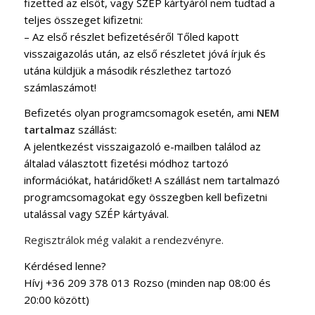
fizetted az elsőt, vagy SZÉP kártyáról nem tudtad a
teljes összeget kifizetni:
– Az első részlet befizetéséről Tőled kapott
visszaigazolás után, az első részletet jóvá írjuk és
utána küldjük a második részlethez tartozó
számlaszámot!
Befizetés olyan programcsomagok esetén, ami
NEM
tartalmaz
szállást:
A jelentkezést visszaigazoló e-mailben találod az
általad választott fizetési módhoz tartozó
információkat, határidőket! A szállást nem tartalmazó
programcsomagokat egy összegben kell befizetni
utalással vagy SZÉP kártyával.
Regisztrálok még valakit a rendezvényre.
Kérdésed lenne?
Hívj +36 209 378 013 Rozso (minden nap 08:00 és
20:00 között)