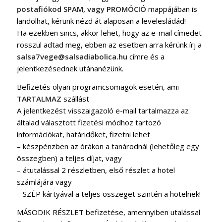
postafiókod
SPAM, vagy PROMÓCIÓ
mappájában is
landolhat, kérünk nézd át alaposan a levelesládád!
Ha ezekben sincs, akkor lehet, hogy az e-mail címedet
rosszul adtad meg, ebben az esetben arra kérünk írj a
salsa7vege@salsadiabolica.hu
címre és a
jelentkezésednek utánanézünk.
Befizetés olyan programcsomagok esetén, ami
TARTALMAZ
szállást
A jelentkezést visszaigazoló e-mail tartalmazza az
általad választott fizetési módhoz tartozó
információkat, határidőket, fizetni lehet
– készpénzben az órákon a tanárodnál (lehetőleg egy
összegben) a teljes díjat, vagy
– átutalással 2 részletben, első részlet a hotel
számlájára vagy
– SZÉP kártyával a teljes összeget szintén a hotelnek!
MÁSODIK RÉSZLET befizetése, amennyiben utalással